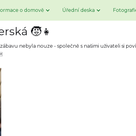
formace o domově
Úřední deska
Fotografi
erská 🧒👧
 zábavu nebyla nouze - společně s našimi uživateli si poví
🃏