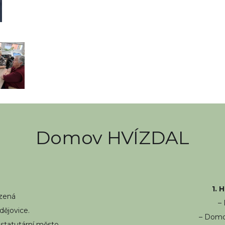
Domov HVÍZDAL
1. 
ízená
–
ějovice.
– Domo
 statutární město.