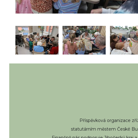
Příspěvková organizace zř
statutárním městem České Bud
Finančně nás podporuje Jihočeský kraj a