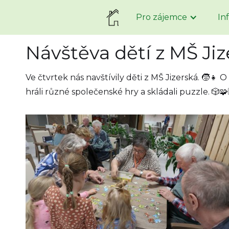
Pro zájemce
In
Návštěva dětí z MŠ Jiz
Ve čtvrtek nás navštívily děti z MŠ Jizerská. 🧒👧 O
hráli různé společenské hry a skládali puzzle. 🎲🧩