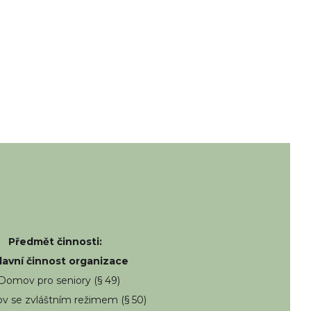
Předmět činnosti:
Hlavní činnost organizace
 Domov pro seniory (§ 49)
v se zvláštním režimem (§ 50)