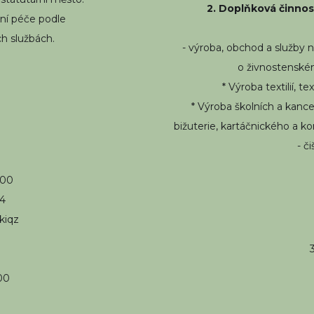
2. Doplňková činnos
ní péče podle
ch službách.
- výroba, obchod a služby n
o živnostenském
* Výroba textilií, 
* Výroba školních a kanc
bižuterie, kartáčnického a 
- č
100
94
kiqz
00