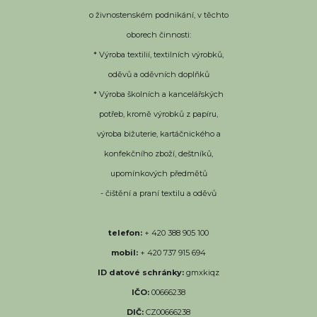
o živnostenském podnikání, v těchto
oborech činnosti:
* Výroba textilií, textilních výrobků,
oděvů a oděvních doplňků
* Výroba školních a kancelářských
potřeb, kromě výrobků z papíru,
výroba bižuterie, kartáčnického a
konfekčního zboží, deštníků,
upomínkových předmětů
- čištění a praní textilu a oděvů
telefon:
+ 420 388 905 100
mobil:
+ 420 737 915 694
ID datové schránky:
gmxkiqz
IČO:
00666238
DIČ:
CZ00666238