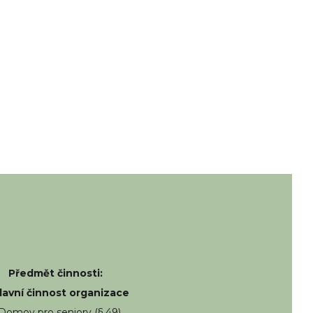
Předmět činnosti:
Hlavní činnost organizace
 Domov pro seniory (§ 49)