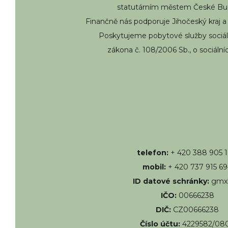
statutárním městem České Bud
Finančně nás podporuje Jihočeský kraj a
Poskytujeme pobytové služby sociál
zákona č. 108/2006 Sb., o sociální
telefon:
+ 420 388 905 
mobil:
+ 420 737 915 6
ID datové schránky:
gmx
IČO:
00666238
DIČ:
CZ00666238
Číslo účtu:
4229582/08