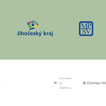
Powered
o
© Domov HV
by
Webflow