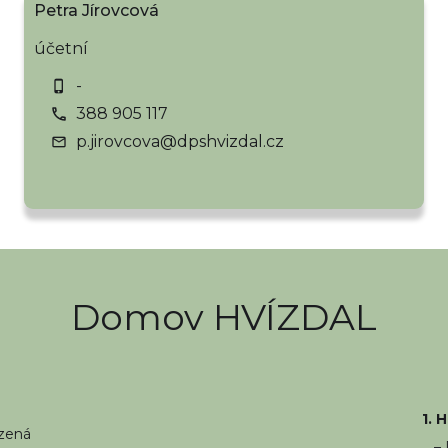
Petra Jírovcová
účetní
-
phone_iphone
388 905 117
call
p.jirovcova@dpshvizdal.cz
mail
Domov HVÍZDAL
1. 
ízená
–