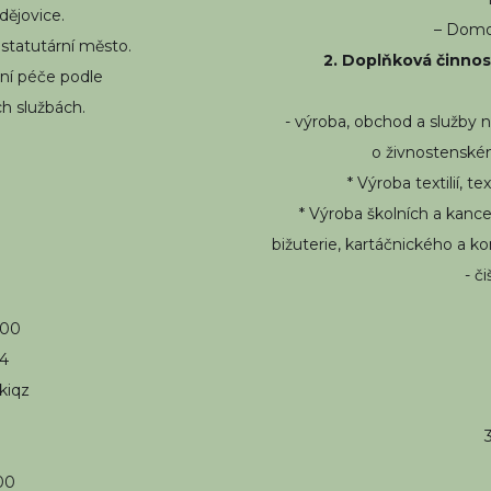
ějovice.
– Domo
 statutární město.
2. Doplňková činnos
ní péče podle
ch službách.
- výroba, obchod a služby n
o živnostenském
* Výroba textilií, 
* Výroba školních a kanc
bižuterie, kartáčnického a 
- č
100
94
kiqz
00