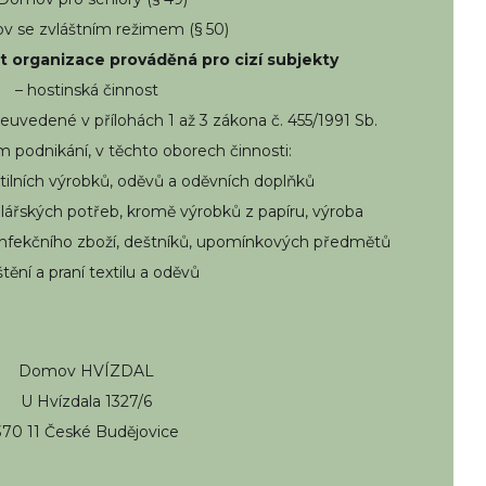
v se zvláštním režimem (§ 50)
t organizace prováděná pro cizí subjekty
– hostinská činnost
euvedené v přílohách 1 až 3 zákona č. 455/1991 Sb.
 podnikání, v těchto oborech činnosti:
textilních výrobků, oděvů a oděvních doplňků
elářských potřeb, kromě výrobků z papíru, výroba
konfekčního zboží, deštníků, upomínkových předmětů
ištění a praní textilu a oděvů
Domov HVÍZDAL
U Hvízdala 1327/6
370 11 České Budějovice