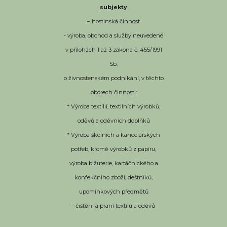
subjekty
– hostinská činnost
- výroba, obchod a služby neuvedené
v přílohách 1 až 3 zákona č. 455/1991
Sb.
o živnostenském podnikání, v těchto
oborech činnosti:
* Výroba textilií, textilních výrobků,
oděvů a oděvních doplňků
* Výroba školních a kancelářských
potřeb, kromě výrobků z papíru,
výroba bižuterie, kartáčnického a
konfekčního zboží, deštníků,
upomínkových předmětů
- čištění a praní textilu a oděvů