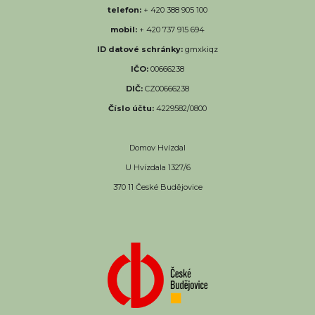
telefon:
+ 420 388 905 100
mobil:
+ 420 737 915 694
ID datové schránky:
gmxkiqz
IČO:
00666238
DIČ:
CZ00666238
Číslo účtu:
4229582/0800
Domov Hvízdal
U Hvízdala 1327/6
370 11 České Budějovice