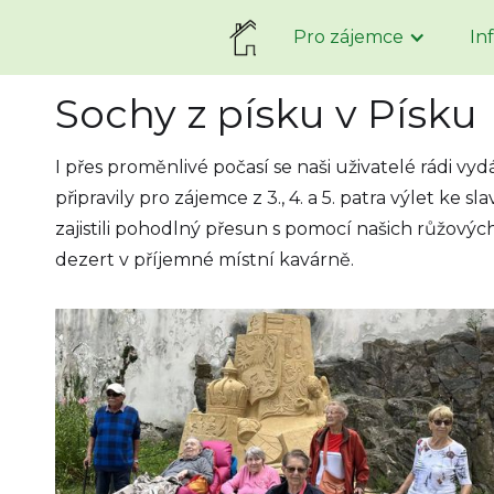
Pro zájemce
In
Sochy z písku v Písku
I přes proměnlivé počasí se naši uživatelé rádi vyd
připravily pro zájemce z 3., 4. a 5. patra výlet k
zajistili pohodlný přesun s pomocí našich růžových
dezert v příjemné místní kavárně.