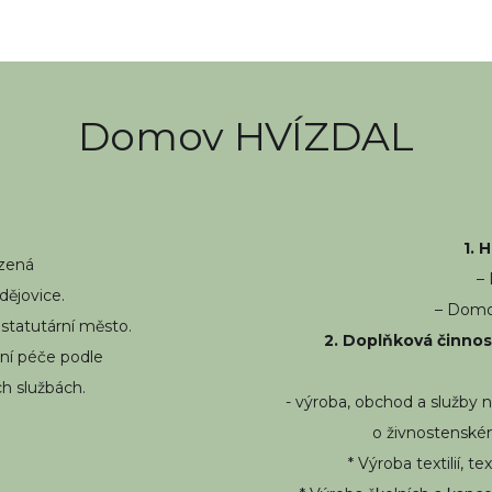
Domov HVÍZDAL
1. 
ízená
–
ějovice.
– Domo
 statutární město.
2. Doplňková činnos
ní péče podle
ch službách.
- výroba, obchod a služby n
o živnostenském
* Výroba textilií, 