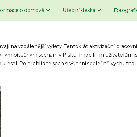
formace o domově
Úřední deska
Fotografi
ávají na vzdálenější výlety. Tentokrát aktivizační pracovn
e slavným písečným sochám v Písku. Imobilním uživatelům 
 křesel. Po prohlídce soch si všichni společně vychutnali