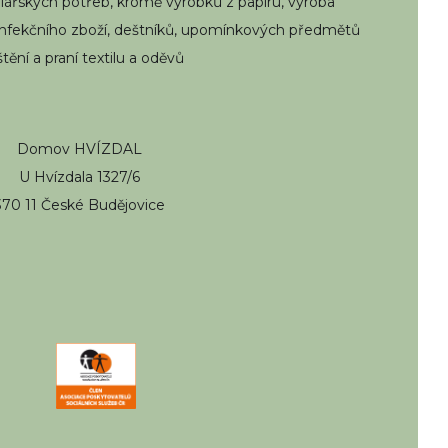
elářských potřeb, kromě výrobků z papíru, výroba
konfekčního zboží, deštníků, upomínkových předmětů
ištění a praní textilu a oděvů
Domov HVÍZDAL
U Hvízdala 1327/6
370 11 České Budějovice