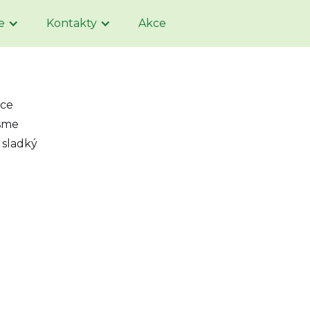
e
Kontakty
Akce
ice
jsme
 sladký