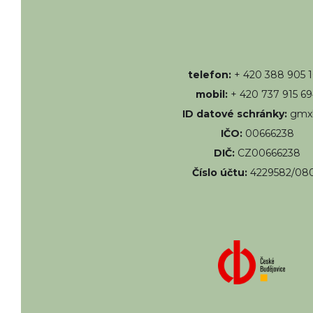
telefon:
+ 420 388 905 
mobil:
+ 420 737 915 6
ID datové schránky:
gmx
IČO:
00666238
DIČ:
CZ00666238
Číslo účtu:
4229582/08