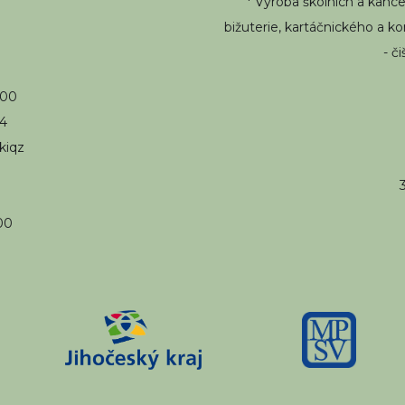
* Výroba školních a kanc
bižuterie, kartáčnického a 
- č
100
94
kiqz
00