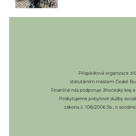
Příspěvková organizace zř
statutárním městem České Bud
Finančně nás podporuje Jihočeský kraj a
Poskytujeme pobytové služby sociál
zákona č. 108/2006 Sb., o sociální