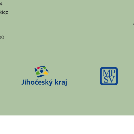
94
kiqz
00