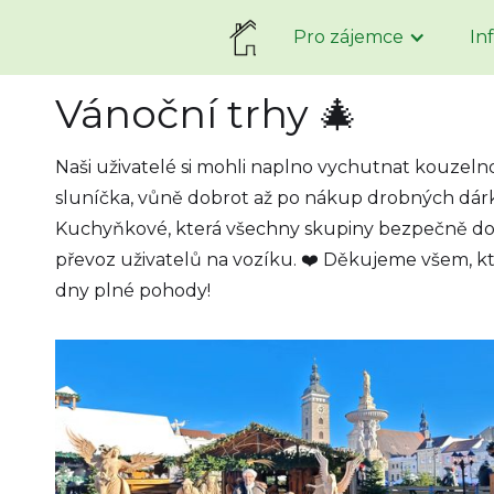
Pro zájemce
In
Vánoční trhy 🎄
Naši uživatelé si mohli naplno vychutnat kouzeln
sluníčka, vůně dobrot až po nákup drobných dárk
Kuchyňkové, která všechny skupiny bezpečně do
převoz uživatelů na vozíku. ❤️ Děkujeme všem, kteř
dny plné pohody!