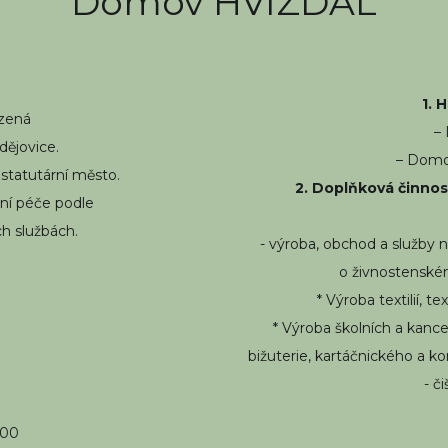
Domov HVÍZDAL
1. 
ízená
–
ějovice.
– Domo
 statutární město.
2. Doplňková činnos
ní péče podle
ch službách.
- výroba, obchod a služby n
o živnostenském
* Výroba textilií, 
* Výroba školních a kanc
bižuterie, kartáčnického a 
- č
100