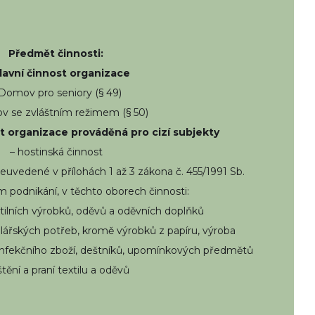
Předmět činnosti:
Hlavní činnost organizace
 Domov pro seniory (§ 49)
v se zvláštním režimem (§ 50)
t organizace prováděná pro cizí subjekty
– hostinská činnost
euvedené v přílohách 1 až 3 zákona č. 455/1991 Sb.
 podnikání, v těchto oborech činnosti:
textilních výrobků, oděvů a oděvních doplňků
elářských potřeb, kromě výrobků z papíru, výroba
konfekčního zboží, deštníků, upomínkových předmětů
ištění a praní textilu a oděvů