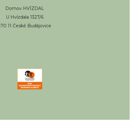
Domov HVÍZDAL
U Hvízdala 1327/6
370 11 České Budějovice