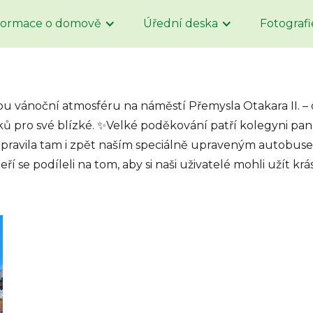
formace o domově
Úřední deska
Fotografi
ou vánoční atmosféru na náměstí Přemysla Otakara II. –
ů pro své blízké. ✨Velké poděkování patří kolegyni pan
pravila tam i zpět naším speciálně upraveným autobus
í se podíleli na tom, aby si naši uživatelé mohli užít kr