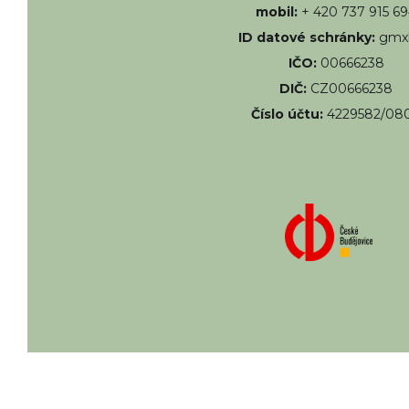
mobil:
+ 420 737 915 6
ID datové schránky:
gmx
IČO:
00666238
DIČ:
CZ00666238
Číslo účtu:
4229582/08