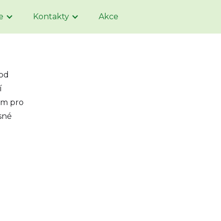
e
Kontakty
Akce
 od
í
em pro
ásné