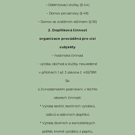
– Odlehčovací služby (§ 44)
– Domov pro seniory (§ 49)
– Domov se zvláštním režimem (§ 50)
2. Doplňková činnost
organizace prováděná pro cizí
subjekty
– hostinská činnost
- výroba, obchod a služby neuvedené
v přílohách 1 až 3 zákona č. 455/1991
Sb.
o živnostenském podnikání, v těchto
oborech činnosti:
* Výroba textilií, textilních výrobků,
oděvů a oděvních doplňků
* Výroba školních a kancelářských
potřeb, kromě výrobků z papíru,