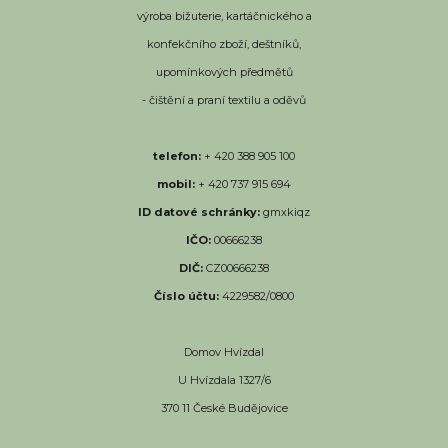
výroba bižuterie, kartáčnického a
konfekčního zboží, deštníků,
upomínkových předmětů
- čištění a praní textilu a oděvů
telefon:
+ 420 388 905 100
mobil:
+ 420 737 915 694
ID datové schránky:
gmxkiqz
IČO:
00666238
DIČ:
CZ00666238
Číslo účtu:
4229582/0800
Domov Hvízdal
U Hvízdala 1327/6
370 11 České Budějovice